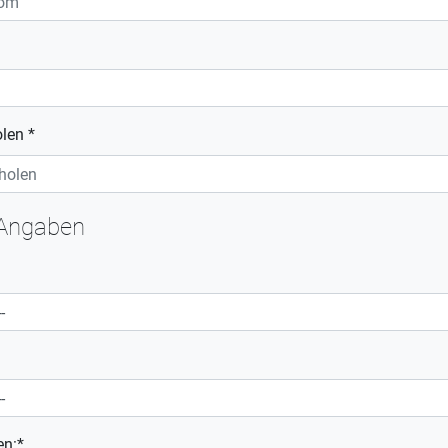
len *
 Angaben
en:*