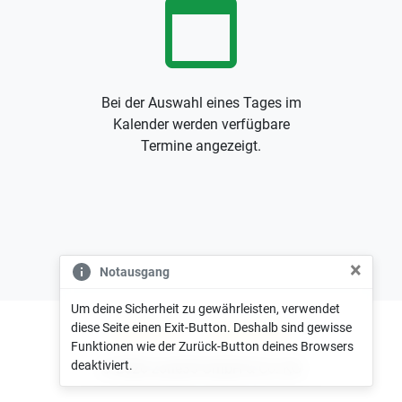
calendar_today
Bei der Auswahl eines Tages im
Kalender werden verfügbare
Termine angezeigt.
×
Notausgang
Um deine Sicherheit zu gewährleisten, verwendet
diese Seite einen Exit-Button. Deshalb sind gewisse
Impressum
Datenschutz
Funktionen wie der Zurück-Button deines Browsers
deaktiviert.
© 2026 zone35 GmbH & Co. KG