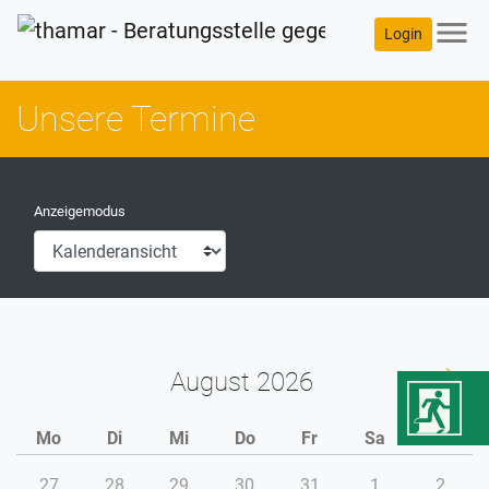
menu
Login
Unsere Termine
Anzeigemodus
August
Mo
Di
Mi
Do
Fr
Sa
So
27
28
29
30
31
1
2